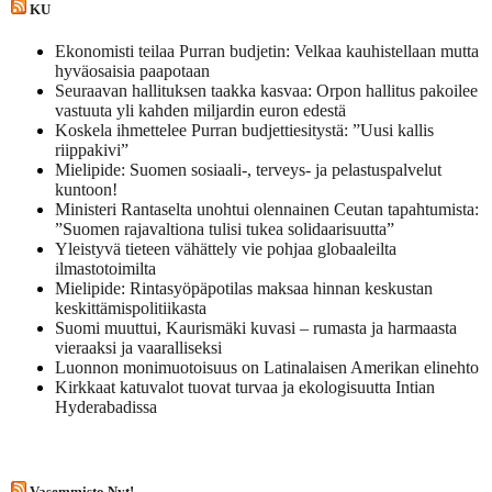
KU
Ekonomisti teilaa Purran budjetin: Velkaa kauhistellaan mutta
hyväosaisia paapotaan
Seuraavan hallituksen taakka kasvaa: Orpon hallitus pakoilee
vastuuta yli kahden miljardin euron edestä
Koskela ihmettelee Purran budjettiesitystä: ”Uusi kallis
riippakivi”
Mielipide: Suomen sosiaali-, terveys- ja pelastuspalvelut
kuntoon!
Ministeri Rantaselta unohtui olennainen Ceutan tapahtumista:
”Suomen rajavaltiona tulisi tukea solidaarisuutta”
Yleistyvä tieteen vähättely vie pohjaa globaaleilta
ilmastotoimilta
Mielipide: Rintasyöpäpotilas maksaa hinnan keskustan
keskittämispolitiikasta
Suomi muuttui, Kaurismäki kuvasi – rumasta ja harmaasta
vieraaksi ja vaaralliseksi
Luonnon monimuotoisuus on Latinalaisen Amerikan elinehto
Kirkkaat katuvalot tuovat turvaa ja ekologisuutta Intian
Hyderabadissa
Vasemmisto Nyt!