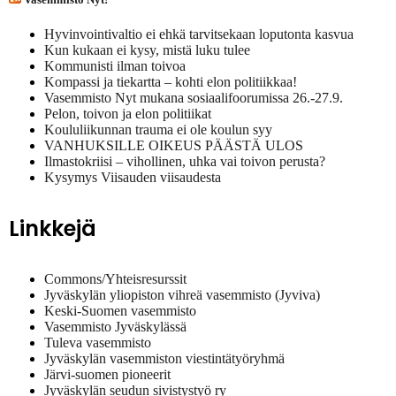
Hyvinvointivaltio ei ehkä tarvitsekaan loputonta kasvua
Kun kukaan ei kysy, mistä luku tulee
Kommunisti ilman toivoa
Kompassi ja tiekartta – kohti elon politiikkaa!
Vasemmisto Nyt mukana sosiaalifoorumissa 26.-27.9.
Pelon, toivon ja elon politiikat
Koululiikunnan trauma ei ole koulun syy
VANHUKSILLE OIKEUS PÄÄSTÄ ULOS
Ilmastokriisi – vihollinen, uhka vai toivon perusta?
Kysymys Viisauden viisaudesta
Linkkejä
Commons/Yhteisresurssit
Jyväskylän yliopiston vihreä vasemmisto (Jyviva)
Keski-Suomen vasemmisto
Vasemmisto Jyväskylässä
Tuleva vasemmisto
Jyväskylän vasemmiston viestintätyöryhmä
Järvi-suomen pioneerit
Jyväskylän seudun sivistystyö ry