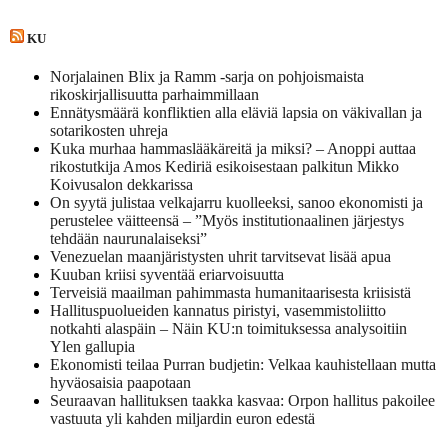
KU
Norjalainen Blix ja Ramm -sarja on pohjoismaista
rikoskirjallisuutta parhaimmillaan
Ennätysmäärä konfliktien alla eläviä lapsia on väkivallan ja
sotarikosten uhreja
Kuka murhaa hammaslääkäreitä ja miksi? – Anoppi auttaa
rikostutkija Amos Kediriä esikoisestaan palkitun Mikko
Koivusalon dekkarissa
On syytä julistaa velkajarru kuolleeksi, sanoo ekonomisti ja
perustelee väitteensä – ”Myös institutionaalinen järjestys
tehdään naurunalaiseksi”
Venezuelan maanjäristysten uhrit tarvitsevat lisää apua
Kuuban kriisi syventää eriarvoisuutta
Terveisiä maailman pahimmasta humanitaarisesta kriisistä
Hallituspuolueiden kannatus piristyi, vasemmistoliitto
notkahti alaspäin – Näin KU:n toimituksessa analysoitiin
Ylen gallupia
Ekonomisti teilaa Purran budjetin: Velkaa kauhistellaan mutta
hyväosaisia paapotaan
Seuraavan hallituksen taakka kasvaa: Orpon hallitus pakoilee
vastuuta yli kahden miljardin euron edestä